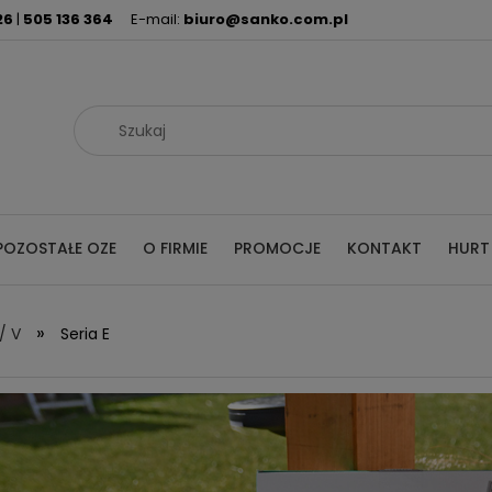
26
|
505 136 364
E-mail:
biuro@sanko.com.pl
POZOSTAŁE OZE
O FIRMIE
PROMOCJE
KONTAKT
HURT
»
/ V
Seria E