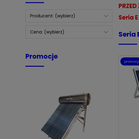
PRZED 
Producent: (wybierz)
Seria E
Cena: (wybierz)
Seria 
Promocje
promocj