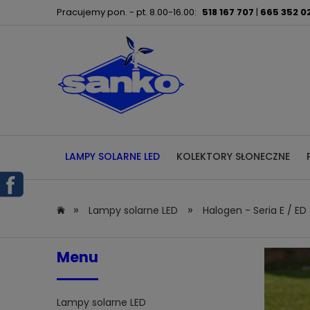
Pracujemy pon. - pt. 8.00-16.00:
518 167 707
|
665 352 0
LAMPY SOLARNE LED
KOLEKTORY SŁONECZNE
»
»
Lampy solarne LED
Halogen - Seria E / ED 
Menu
Lampy solarne LED