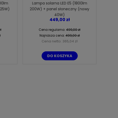
000lm
Lampa solarna LED E5 (1800lm
(25W)
200W) + panel słoneczny (nowy
40W)
449,00 zł
Lampa solarna LED S4205 V2 6H
Lampa solarna park
ł
Cena regularna:
499,00 zł
(6x3W) 3000K ciepła
3000K (LED 24W 2
ł
Najniższa cena:
499,00 zł
LiFePO4 45
Cena netto:
365,04 zł
189,00 zł
1 150,
DO KOSZYKA
Cena regularna:
219,00 zł
Cena regularn
Najniższa cena:
199,00 zł
Najniższa cen
DO KOSZYKA
POWIADOM O 