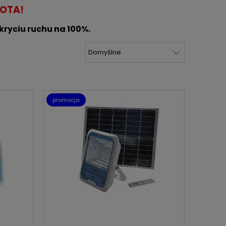
LOTA!
kryciu ruchu na 100%.
promocja