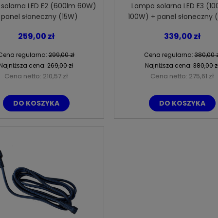
solarna LED E2 (600lm 60W)
Lampa solarna LED E3 (1
 panel słoneczny (15W)
100W) + panel słoneczny 
259,00 zł
339,00 zł
gieł do turbiny wiatrowej
Lampa solarna LED S5403 (3x 1W)
Cena regularna:
299,00 zł
Cena regularna:
380,00 z
M300 (31,5cm)
oczko 6000K zimna biała IP68
Najniższa cena:
269,00 zł
Najniższa cena:
380,00 z
Cena netto:
210,57 zł
Cena netto:
275,61 zł
79,00 zł
99,00 zł
DO KOSZYKA
DO KOSZYKA
 regularna:
210,00 zł
Cena regularna:
150,00 zł
niższa cena:
90,00 zł
Najniższa cena:
119,00 zł
DO KOSZYKA
DO KOSZYKA