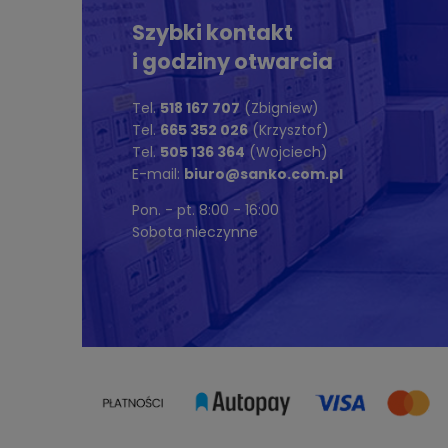
Szybki kontakt
i godziny otwarcia
Tel.
518 167 707
(Zbigniew)
Tel.
665 352 026
(Krzysztof)
Tel.
505 136 364
(Wojciech)
E-mail:
biuro@sanko.com.pl
Pon. - pt. 8:00 - 16:00
Sobota nieczynne