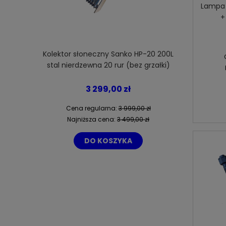
Lampa 
+
Kolektor słoneczny Sanko HP-20 200L
6 łopat śmi
stal nierdzewna 20 rur (bez grzałki)
3 299,00 zł
Cena regularna:
3 999,00 zł
Cena
Najniższa cena:
3 499,00 zł
Naj
DO KOSZYKA