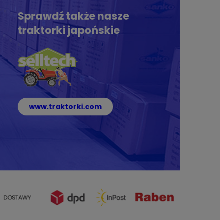
Sprawdź także nasze
traktorki japońskie
www.traktorki.com