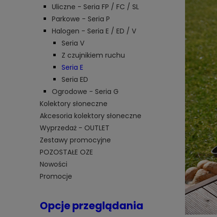
Uliczne - Seria FP / FC / SL
Parkowe - Seria P
Halogen - Seria E / ED / V
Seria V
Z czujnikiem ruchu
Seria E
Seria ED
Ogrodowe - Seria G
Kolektory słoneczne
Akcesoria kolektory słoneczne
Wyprzedaż - OUTLET
Zestawy promocyjne
POZOSTAŁE OZE
Nowości
Promocje
Opcje przeglądania