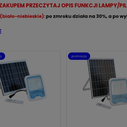
ZAKUPEM PRZECZYTAJ OPIS FUNKCJI LAMPY/PI
(biało-niebieskie):
po zmroku działa na 30%, a po wy
E
a
promocja