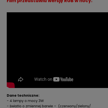
Film przedstawia wersję RGB w nocy:
Dane techniczne:
- 4 lampy o mocy 3W
- światło o zmiennej barwie – (czerwony/zielony/