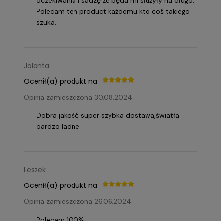
oczekiwania i sadzę że będa mi służyły na długo.
Polecam ten product każdemu kto coś takiego
szuka.
Jolanta
Ocenił(a) produkt na
Opinia zamieszczona 30.08.2024
Dobra jakość super szybka dostawa,światła
bardzo ladne
Leszek
Ocenił(a) produkt na
Opinia zamieszczona 26.06.2024
Polecam 100%