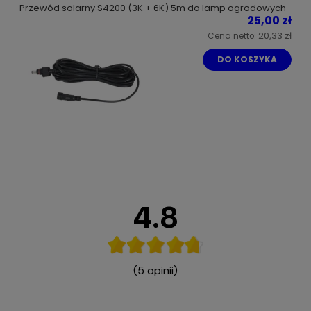
Przewód solarny S4200 (3K + 6K) 5m do lamp ogrodowych
biuro@sanko.com.pl
25,00 zł
20,33 zł
Cena netto:
DO KOSZYKA
4.8
(5 opinii)