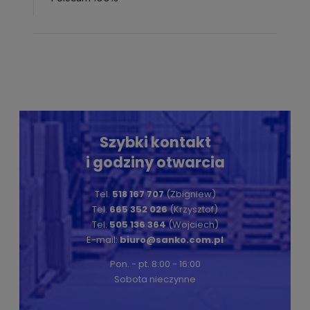
Szybki kontakt
i godziny otwarcia
Tel.
518 167 707
(Zbigniew)
Tel.
665 352 026
(Krzysztof)
Tel.
505 136 364
(Wojciech)
E-mail:
biuro@sanko.com.pl
Pon. - pt. 8:00 - 16:00
Sobota nieczynne