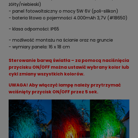
żółty/niebieski)
- panel fotowoltaiczny o mocy 5W 6V (poli-silikon)
- bateria litowa o pojemności 4.000mAh 3,7V (#18650)
- klasa odporności: IP65
- możliwość montażu na ścianie oraz na gruncie
- wymiary panela: 16 x 18 cm
Sterowanie barwą światła – za pomocą naciśnięcia
przycisku ON/OFF można ustawić wybrany kolor lub
cykl zmiany wszystkich kolorów.
UWAGA! A
by włączyć lampę należy przytrzymać
wciśnięty przycisk ON/OFF przez 5 sek.