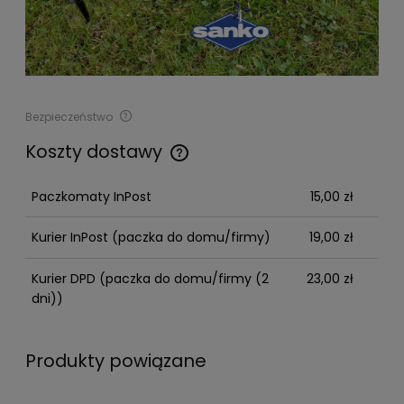
Bezpieczeństwo
Bezpieczeństwo
Koszty dostawy
Cena nie zawiera ewentualnych kosztów płatności
Producent
Paczkomaty InPost
15,00 zł
SELLTECH S.C. Dominik Piziewicz, Piotr Wójcik
Drobnera 34
Kurier InPost
(paczka do domu/firmy)
19,00 zł
50-257 Wrocław, Polska
biuro@sanko.com.pl
Kurier DPD
(paczka do domu/firmy (2
23,00 zł
665352026
dni))
Importer
Produkty powiązane
SELLTECH S.C. Dominik Piziewicz, Piotr Wójcik
Drobnera 34
50-257 Wrocław, Polska