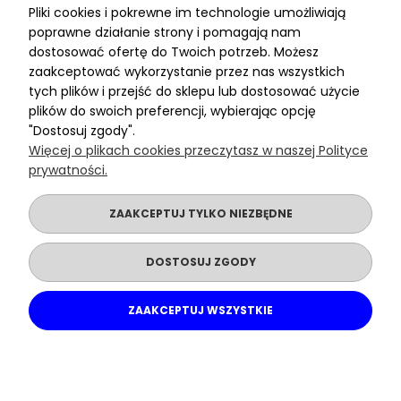
Pliki cookies i pokrewne im technologie umożliwiają
poprawne działanie strony i pomagają nam
dostosować ofertę do Twoich potrzeb. Możesz
Moje konto
zaakceptować wykorzystanie przez nas wszystkich
tych plików i przejść do sklepu lub dostosować użycie
plików do swoich preferencji, wybierając opcję
"Dostosuj zgody".
Informacje
Więcej o plikach cookies przeczytasz w naszej Polityce
prywatności.
ZAAKCEPTUJ TYLKO NIEZBĘDNE
DOSTOSUJ ZGODY
Copyright © 2018-2026 Sanko Poland
Strony internetowe Poznań
DesignOrka
|
Sklep internetowy Shoper.pl
ZAAKCEPTUJ WSZYSTKIE