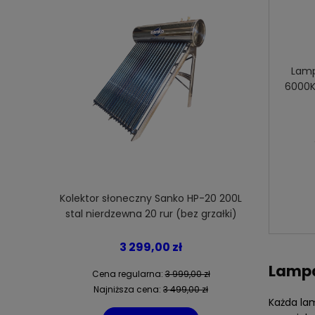
Lamp
6000K
Kolektor słoneczny Sanko HP-20 200L
1 łopata śm
stal nierdzewna 20 rur (bez grzałki)
3 299,00 zł
Lampa
Cena regularna:
3 999,00 zł
Cena
Najniższa cena:
3 499,00 zł
Naj
Każda la