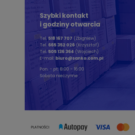
Szybki kontakt
i godziny otwarcia
Tel.
518 167 707
(Zbigniew)
Tel.
665 352 026
(Krzysztof)
Tel.
505 136 364
(Wojciech)
E-mail:
biuro@sanko.com.pl
Pon. - pt. 8:00 - 16:00
Sobota nieczynne