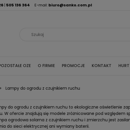
26
|
505 136 364
E-mail:
biuro@sanko.com.pl
POZOSTAŁE OZE
O FIRMIE
PROMOCJE
KONTAKT
HURT
»
Lampy do ogrodu z czujnikiem ruchu
mpy do ogrodu z czujnikiem ruchu to ekologiczne oświetlenie z
u. W ofercie znajdują się modele zróżnicowane pod względem s
pa ogrodowa solarna z czujnikiem ruchu i zmierzchu jest zasil
ia do sieci elektrycznej ani wymiany baterii.