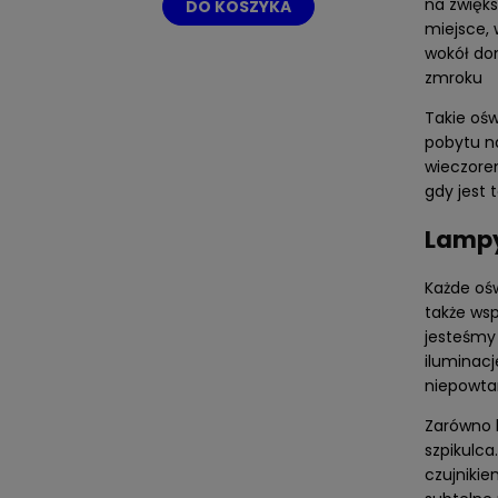
na zwięks
DO KOSZYKA
miejsce,
wokół do
zmroku
Takie oś
pobytu n
wieczorem
gdy jest 
Lampy
Każde ośw
także ws
jesteśmy 
iluminacj
niepowtar
Zarówno l
szpikulca
czujnikie