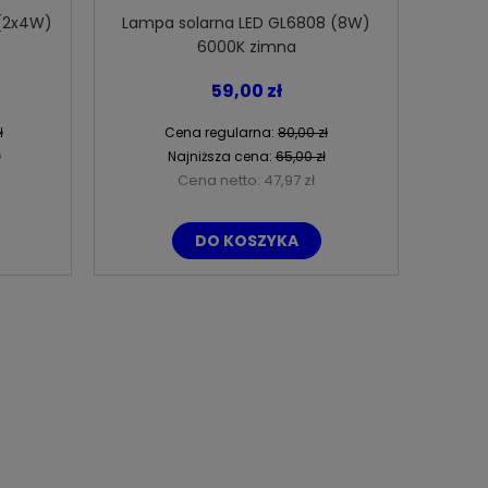
 (2x4W)
Lampa solarna LED GL6808 (8W)
6000K zimna
59,00 zł
ł
Cena regularna:
80,00 zł
ł
Najniższa cena:
65,00 zł
Cena netto:
47,97 zł
DO KOSZYKA