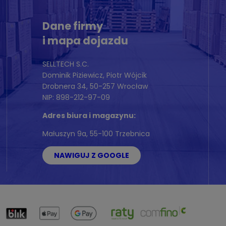
Dane firmy
i mapa dojazdu
SELLTECH S.C.
Dominik Piziewicz, Piotr Wójcik
Drobnera 34, 50-257 Wrocław
NIP: 898-212-97-09
Adres biura i magazynu:
Małuszyn 9a, 55-100 Trzebnica
NAWIGUJ Z GOOGLE