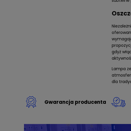
subtelne
Oszczę
Niezależ
oferowane
wymagają 
propozycj
gdyż włąc
aktywnoś
Lampa zew
atmosfer
dla trady
Gwarancja producenta