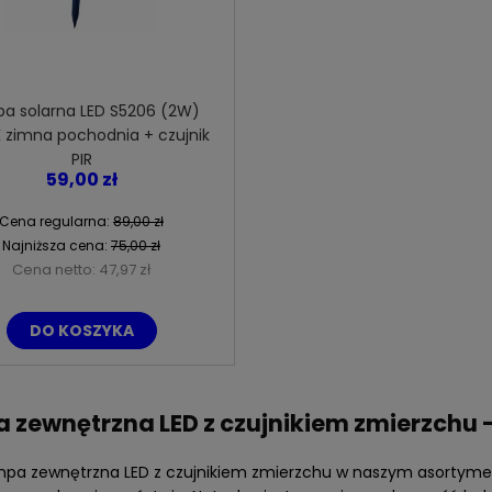
a solarna LED S5206 (2W)
 zimna pochodnia + czujnik
PIR
59,00 zł
Cena regularna:
89,00 zł
Najniższa cena:
75,00 zł
Cena netto:
47,97 zł
igło do turbiny wiatrowej
Lampa solarna LED GL6808 (8W)
DO KOSZYKA
M300 (31,5cm)
6000K zimna
15,00 zł
59,00 zł
 zewnętrzna LED z czujnikiem zmierzchu 
 regularna:
38,00 zł
Cena regularna:
80,00 zł
niższa cena:
15,00 zł
Najniższa cena:
65,00 zł
mpa zewnętrzna LED z czujnikiem zmierzchu w naszym asortymen