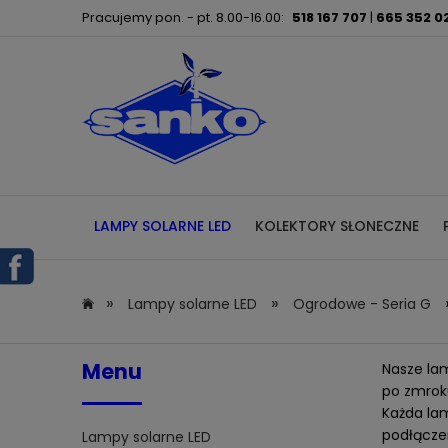
Pracujemy pon. - pt. 8.00-16.00:
518 167 707
|
665 352 0
LAMPY SOLARNE LED
KOLEKTORY SŁONECZNE
»
»
Lampy solarne LED
Ogrodowe - Seria G
Menu
Nasze la
po zmrok
Każda lam
podłączen
Lampy solarne LED