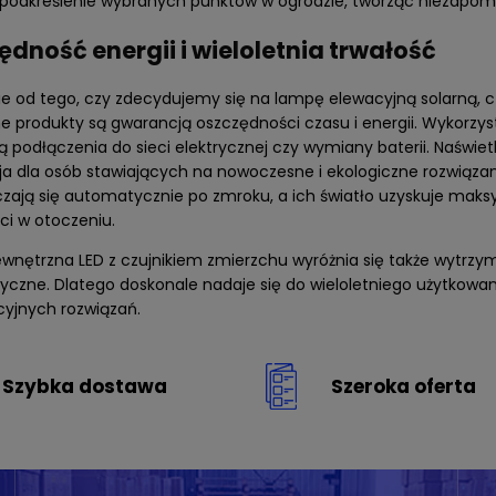
 podkreślenie wybranych punktów w ogrodzie, tworząc niezapom
dność energii i wieloletnia trwałość
nie od tego, czy zdecydujemy się na lampę elewacyjną solarną,
 produkty są gwarancją oszczędności czasu i energii. Wykorzyst
podłączenia do sieci elektrycznej czy wymiany baterii. Naświetl
a dla osób stawiających na nowoczesne i ekologiczne rozwiązan
zają się automatycznie po zmroku, a ich światło uzyskuje maks
ci w otoczeniu.
nętrzna LED z czujnikiem zmierzchu wyróżnia się także wytrzyma
yczne. Dlatego doskonale nadaje się do wieloletniego użytkowa
cyjnych rozwiązań.
Szybka dostawa
Szeroka oferta