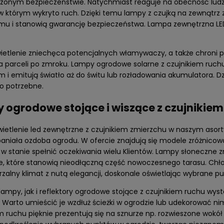
zonym bezpieczeństwie. Natychmiast reaguje na obecność ludzi l
DO KOSZYKA
DO KOSZYKA
 w którym wykryto ruch. Dzięki temu lampy z czujką na zewnątr
mu i stanowią gwarancję bezpieczeństwa. Lampa zewnętrzna LED
wietlenie zniechęca potencjalnych włamywaczy, a także chroni 
a parceli po zmroku. Lampy ogrodowe solarne z czujnikiem ruch
 i emitują światło aż do świtu lub rozładowania akumulatora. D
to potrzebne.
 ogrodowe stojące i wiszące z czujnikiem
ietlenie led zewnętrzne z czujnikiem zmierzchu w naszym asort
paniała ozdoba ogrodu. W ofercie znajdują się modele zróżnic
w stanie spełnić oczekiwania wielu Klientów. Lampy słoneczne 
e, które stanowią nieodłączną część nowoczesnego tarasu. Chło
zalny klimat z nutą elegancji, doskonale oświetlając wybrane pu
ampy, jak i reflektory ogrodowe stojące z czujnikiem ruchu wy
. Warto umieścić je wzdłuż ścieżki w ogrodzie lub udekorować n
m ruchu pięknie prezentują się na sznurze np. rozwieszone wokół