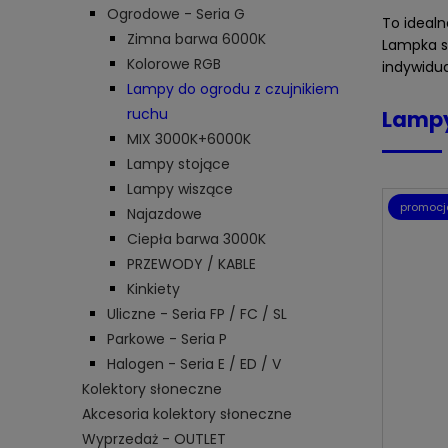
Ogrodowe - Seria G
To ideal
Zimna barwa 6000K
Lampka so
Kolorowe RGB
indywidu
Lampy do ogrodu z czujnikiem
ruchu
Lampy
MIX 3000K+6000K
Lampy stojące
Lampy wiszące
promocj
Najazdowe
Ciepła barwa 3000K
PRZEWODY / KABLE
Kinkiety
Uliczne - Seria FP / FC / SL
Parkowe - Seria P
Halogen - Seria E / ED / V
Kolektory słoneczne
Akcesoria kolektory słoneczne
Wyprzedaż - OUTLET