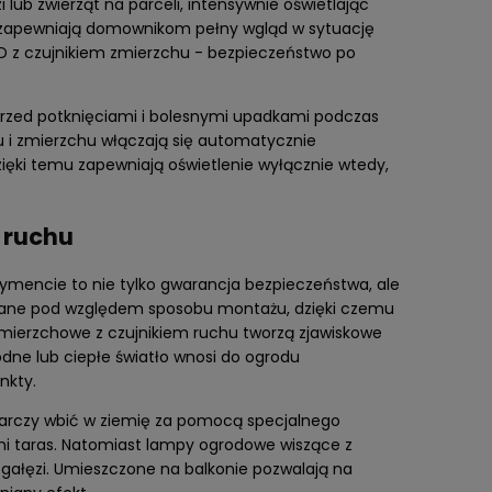
ub zwierząt na parceli, intensywnie oświetlając
POWIADOM O DOSTĘPNOŚCI
DO KOS
z zapewniają domownikom pełny wgląd w sytuację
 z czujnikiem zmierzchu - bezpieczeństwo po
przed potknięciami i bolesnymi upadkami podczas
u i zmierzchu włączają się automatycznie
zięki temu zapewniają oświetlenie wyłącznie wtedy,
 ruchu
ymencie to nie tylko gwarancja bezpieczeństwa, ale
owane pod względem sposobu montażu, dzięki czemu
zmierzchowe z czujnikiem ruchu tworzą zjawiskowe
dne lub ciepłe światło wnosi do ogrodu
nkty.
starczy wbić w ziemię za pomocą specjalnego
imi taras. Natomiast lampy ogrodowe wiszące z
 gałęzi. Umieszczone na balkonie pozwalają na