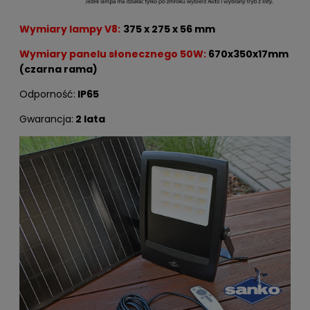
Wymiary lampy V8:
375 x 275 x 56 mm
Wymiary panelu słonecznego 50W:
670x350x17mm
(czarna rama)
Odporność:
IP65
Gwarancja:
2 lata