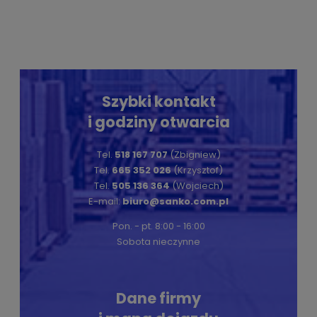
Szybki kontakt
i godziny otwarcia
Tel.
518 167 707
(Zbigniew)
Tel.
665 352 026
(Krzysztof)
Tel.
505 136 364
(Wojciech)
E-mail:
biuro@sanko.com.pl
Pon. - pt. 8:00 - 16:00
Sobota nieczynne
Dane firmy