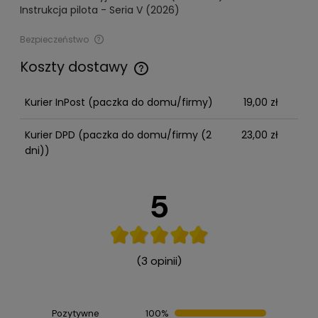
Instrukcja pilota - Seria V (2026)
Bezpieczeństwo
Bezpieczeństwo
Koszty dostawy
Cena nie zawiera ewentualnych kosztów płatności
Producent
Kurier InPost
(paczka do domu/firmy)
19,00 zł
SELLTECH S.C. Dominik Piziewicz, Piotr Wójcik
Drobnera 34
Kurier DPD
(paczka do domu/firmy (2
23,00 zł
50-257 Wrocław, Polska
dni))
biuro@sanko.com.pl
665352026
5
Importer
SELLTECH S.C. Dominik Piziewicz, Piotr Wójcik
Drobnera 34
50-257 Wrocław, Polska
(3 opinii)
biuro@sanko.com.pl
Pozytywne
100%