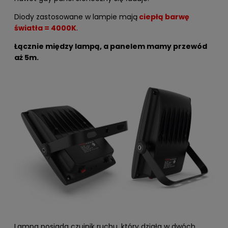
Diody zastosowane w lampie mają
ciepłą barwę
światła = 4000K
.
Łącznie między lampą, a panelem mamy przewód
aż 5m.
Lampa posiada czujnik ruchu, który działa w dwóch