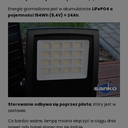
Energia gromadzona jest w akumulatorze
LiFePO4 o
pojemności 154Wh (6,4V) = 24Ah
.
Sterowanie odbywa się poprzez pilota
, który jest w
zestawie.
Co bardzo ważne, lampę można włączyć w ciągu dnia
nawet gdy panel słoneczny się ładuje.