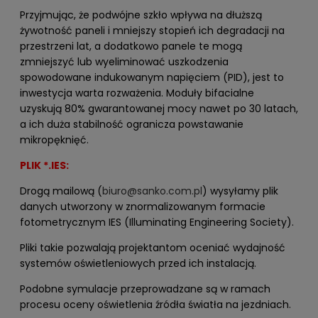
Przyjmując, że podwójne szkło wpływa na dłuższą
żywotność paneli i mniejszy stopień ich degradacji na
przestrzeni lat, a dodatkowo panele te mogą
zmniejszyć lub wyeliminować uszkodzenia
spowodowane indukowanym napięciem (PID), jest to
inwestycja warta rozważenia. Moduły bifacialne
uzyskują 80% gwarantowanej mocy nawet po 30 latach,
a ich duża stabilność ogranicza powstawanie
mikropęknięć.
PLIK *.IES:
Drogą mailową (
biuro@sanko.com.pl
) wysyłamy plik
danych utworzony w znormalizowanym formacie
fotometrycznym IES (Illuminating Engineering Society).
Pliki takie pozwalają projektantom oceniać wydajność
systemów oświetleniowych przed ich instalacją.
Podobne symulacje przeprowadzane są w ramach
procesu oceny oświetlenia źródła światła na jezdniach.