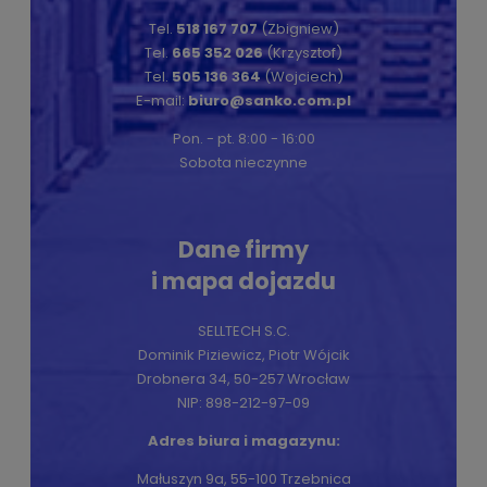
Tel.
518 167 707
(Zbigniew)
Tel.
665 352 026
(Krzysztof)
Tel.
505 136 364
(Wojciech)
E-mail:
biuro@sanko.com.pl
Pon. - pt. 8:00 - 16:00
Sobota nieczynne
Dane firmy
i mapa dojazdu
SELLTECH S.C.
Dominik Piziewicz, Piotr Wójcik
Drobnera 34, 50-257 Wrocław
NIP: 898-212-97-09
Adres biura i magazynu:
Małuszyn 9a, 55-100 Trzebnica