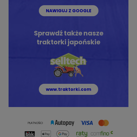
NAWIGUJ Z GOOGLE
Sprawdź także nasze
traktorki japońskie
www.traktorki.com