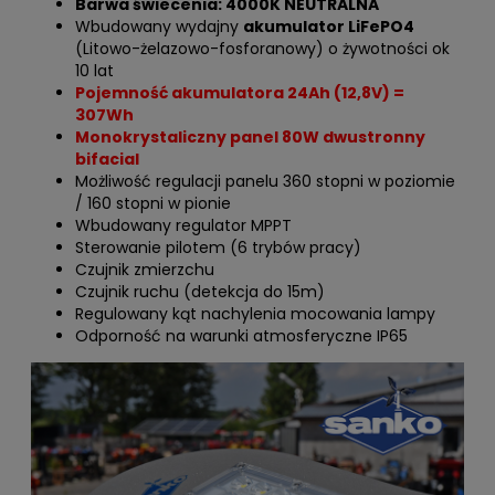
Barwa świecenia: 4000K NEUTRALNA
Wbudowany wydajny
akumulator LiFePO4
(Litowo-żelazowo-fosforanowy) o żywotności ok
10 lat
Pojemność akumulatora 24Ah (12,8V) =
307Wh
Monokrystaliczny panel 80W dwustronny
bifacial
Możliwość regulacji panelu 360 stopni w poziomie
/ 160 stopni w pionie
Wbudowany regulator MPPT
Sterowanie pilotem (6 trybów pracy)
Czujnik zmierzchu
Czujnik ruchu (detekcja do 15m)
Regulowany kąt nachylenia mocowania lampy
Odporność na warunki atmosferyczne IP65