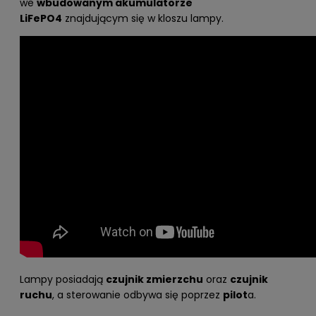
we
wbudowanym akumulatorze
LiFePO4
znajdującym się w kloszu lampy.
Lampy posiadają
czujnik zmierzchu
oraz
czujnik
ruchu
, a sterowanie odbywa się poprzez
pilot
a.