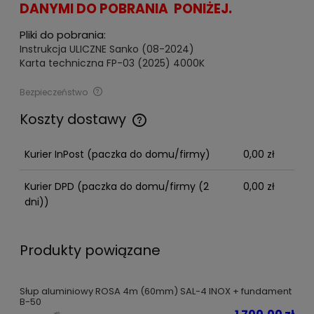
DANYMI DO POBRANIA PONIŻEJ.
Pliki do pobrania:
Instrukcja ULICZNE Sanko (08-2024)
Karta techniczna FP-03 (2025) 4000K
Bezpieczeństwo
Bezpieczeństwo
Koszty dostawy
Cena nie zawiera ewentualnych kosztów płatności
Producent
Kurier InPost
(paczka do domu/firmy)
0,00 zł
SELLTECH S.C. Dominik Piziewicz, Piotr Wójcik
Drobnera 34
Kurier DPD
(paczka do domu/firmy (2
0,00 zł
50-257 Wrocław, Polska
dni))
biuro@sanko.com.pl
665352026
Produkty powiązane
Importer
SELLTECH S.C. Dominik Piziewicz, Piotr Wójcik
Słup aluminiowy ROSA 4m (60mm) SAL-4 INOX + fundament
Drobnera 34
B-50
50-257 Wrocław, Polska