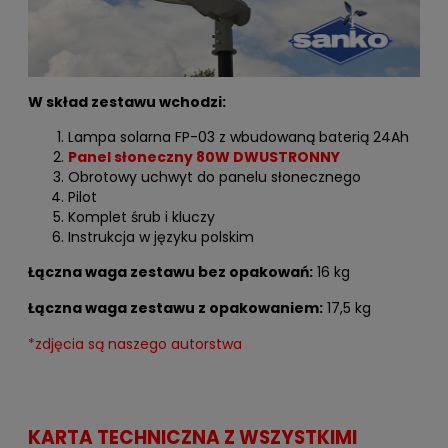
W skład zestawu wchodzi:
Lampa solarna FP-03 z wbudowaną baterią 24Ah
Panel słoneczny 80W DWUSTRONNY
Obrotowy uchwyt do panelu słonecznego
Pilot
Komplet śrub i kluczy
Instrukcja w języku polskim
Łączna waga zestawu bez opakowań:
16 kg
Łączna waga zestawu z opakowaniem:
17,5 kg
*zdjęcia są naszego autorstwa
Model FP-03 może być odpowiednikiem lamp Nocy Ryś
lub Nocny Jastrząb.
KARTA TECHNICZNA Z WSZYSTKIMI