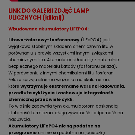
LINK DO GALERII ZDJĘĆ LAMP
ULICZNYCH
(kliknij)
Wbudowane akumulatory LIFEPO4:
Litowo-żelazowy-fosforanowy
(LiFePO4) jest
wyjątkowo stabilnym składem chemicznym litu w
porównaniu z prawie wszystkimi innymi związkami
chemicznymi litu. Akumulator składa się z naturalnie
bezpiecznego materiału katody (fosforanu żelaza).
W porównaniu z innymi chemikaliami litu fosforan
żelaza sprzyja silnemu wiązaniu molekularnemu,
które
wytrzymuje ekstremalne warunki ładowania,
przedłuża cykl życia i zachowuje integralność
chemiczną przez wiele cykli.
To właśnie zapewnia tym akumulatorom doskonałą
stabilność termiczną, długą żywotność i odporność na
nadużycia.
Akumulatory LiFePO4 nie są podatne na
przegrzanie
ani nie są podatne na „ucieczkę